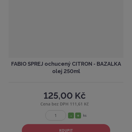
ž
o
t
s
ž
t
s
v
t
í
v
í
FABIO SPREJ ochucený CITRON - BAZALKA
olej 250ml
125,00 Kč
Cena bez DPH 111,61 Kč
S
N
ks
Z
n
a
m
í
v
KOUPIT
ě