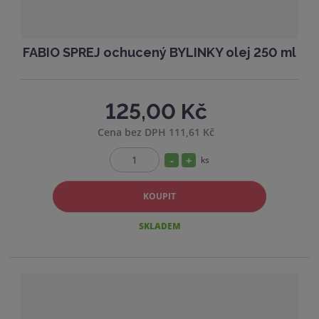
FABIO SPREJ ochucený BYLINKY olej 250 ml
125,00 Kč
Cena bez DPH 111,61 Kč
S
N
ks
Z
n
a
m
í
v
KOUPIT
ě
ž
ý
n
SKLADEM
i
i
š
t
t
i
p
m
t
o
n
m
č
o
n
e