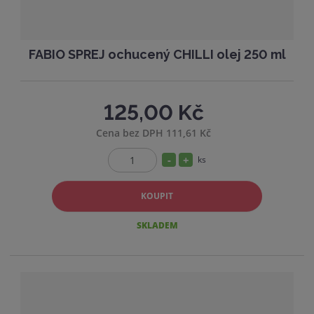
FABIO SPREJ ochucený CHILLI olej 250 ml
125,00 Kč
Cena bez DPH 111,61 Kč
S
N
ks
Z
n
a
m
í
v
KOUPIT
ě
ž
ý
n
SKLADEM
i
i
š
t
t
i
p
m
t
o
n
m
č
o
n
e