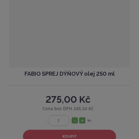
e
ž
o
t
s
ž
t
s
v
t
í
v
í
FABIO SPREJ DÝŇOVÝ olej 250 ml
275,00 Kč
Cena bez DPH 245,54 Kč
S
N
ks
Z
n
a
m
í
v
KOUPIT
ě