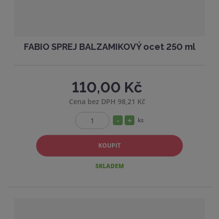
í
FABIO SPREJ BALZAMIKOVÝ ocet 250 ml
110,00 Kč
Cena bez DPH 98,21 Kč
S
N
ks
Z
n
a
m
í
v
KOUPIT
ě
ž
ý
n
SKLADEM
i
i
š
t
t
i
p
m
t
o
n
m
č
o
n