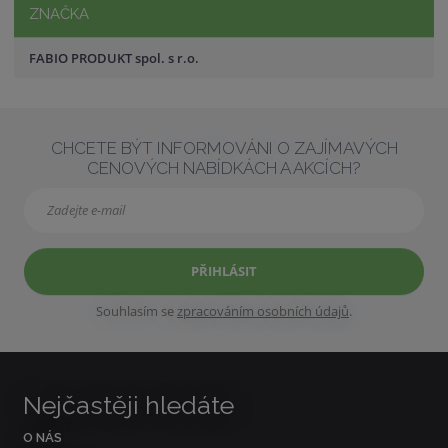
ZNAČKA
FABIO PRODUKT spol. s r.o.
CHCETE BÝT INFORMOVÁNI O ZAJÍMAVÝCH
CENOVÝCH NABÍDKÁCH A AKCÍCH?
PŘIHLÁSIT
Souhlasím se
zpracováním osobních údajů
.
Nejčastěji hledáte
O NÁS