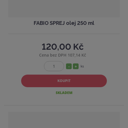
FABIO SPREJ olej 250 ml
120,00 Kč
Cena bez DPH 107,14 Kč
S
N
ks
Z
n
a
m
í
v
KOUPIT
ě
ž
ý
n
SKLADEM
i
i
š
t
t
i
p
m
t
o
n
m
č
o
n
e