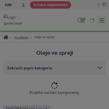
CZK
RYCHLÁ OBJEDNÁVKA
V
y
h
Ú
Oleje ve spreji
YourBody
l
v
e
o
d
Oleje ve spreji
d
a
n
t
í
Zobrazit popis kategorie
s
t
r
a
n
Probíhá načítání komponenty
a
FABIO PRODUKT spol. s r.o.