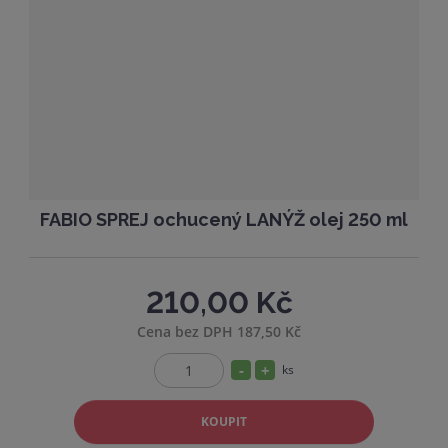
ž
o
t
s
ž
t
s
v
t
í
v
í
FABIO SPREJ ochucený LANÝŽ olej 250 ml
210,00 Kč
Cena bez DPH 187,50 Kč
S
N
ks
Z
n
a
m
í
v
KOUPIT
ě
ž
ý
n