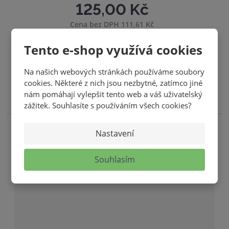
125,00 Kč
Cena bez DPH 111,61 Kč
S
N
ks
Tento e-shop využívá cookies
Z
n
a
m
í
v
KOUPIT
Na našich webových stránkách používáme soubory
ě
cookies. Některé z nich jsou nezbytné, zatímco jiné
ž
ý
n
SKLADEM
nám pomáhají vylepšit tento web a váš uživatelský
i
i
š
zážitek. Souhlasíte s používáním všech cookies?
t
t
i
p
m
t
o
Nastavení
n
m
č
o
n
e
Souhlasím
ž
o
t
s
ž
t
s
v
t
í
v
í