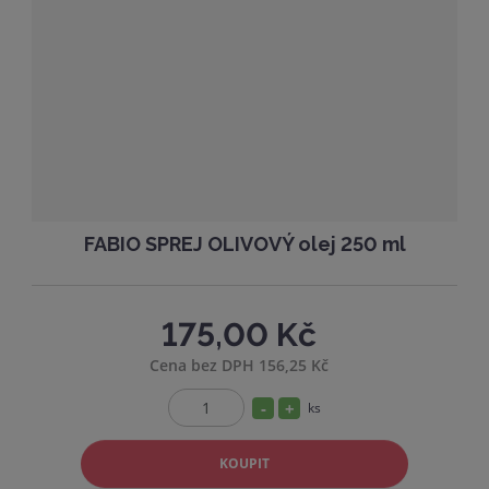
ž
o
t
s
ž
t
s
v
t
í
v
í
FABIO SPREJ OLIVOVÝ olej 250 ml
175,00 Kč
Cena bez DPH 156,25 Kč
S
N
ks
Z
n
a
m
í
v
KOUPIT
ě