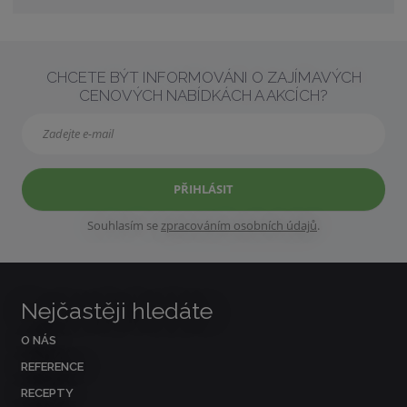
CHCETE BÝT INFORMOVÁNI O ZAJÍMAVÝCH
CENOVÝCH NABÍDKÁCH A AKCÍCH?
PŘIHLÁSIT
Souhlasím se
zpracováním osobních údajů
.
Nejčastěji hledáte
O NÁS
REFERENCE
RECEPTY