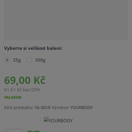
Vyberte si velikost balení:
25g
300g
69,00 Kč
61,61 Kč bez DPH
SKLADEM
K
K
Kód produktu:
56-0018
Výrobce:
YOURBODY
ó
ó
d
d
v
d