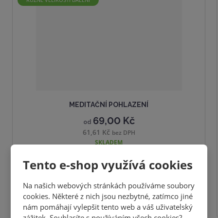
MEDITAČNÍ POHLAZENÍ
69,00 Kč
od
61,61 Kč
bez DPH
SKLADEM
Tento e-shop využívá cookies
DETAIL
Na našich webových stránkách používáme soubory
cookies. Některé z nich jsou nezbytné, zatímco jiné
nám pomáhají vylepšit tento web a váš uživatelský
zážitek. Souhlasíte s používáním všech cookies?