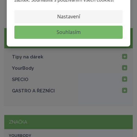
Nastavení
Souhlasím
VŠECHNY KATEGORIE
Tipy na dárek
YourBody
SPECIO
GASTRO A ŘEZNÍCI
ZNAČKA
YOURBODY