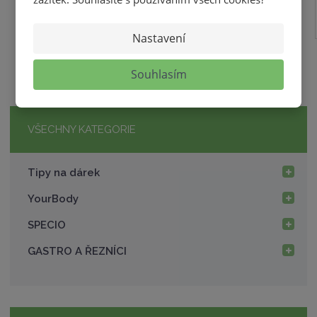
Nastavení
Souhlasím
VŠECHNY KATEGORIE
Tipy na dárek
YourBody
SPECIO
GASTRO A ŘEZNÍCI