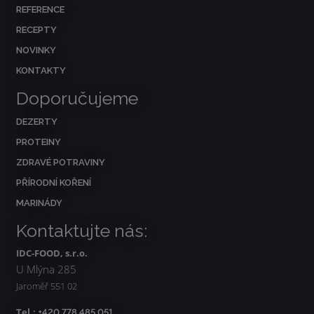
REFERENCE
RECEPTY
NOVINKY
KONTAKTY
Doporučujeme
DEZERTY
PROTEINY
ZDRAVÉ POTRAVINY
PŘÍRODNÍ KOŘENÍ
MARINÁDY
Kontaktujte nás:
IDC-FOOD, s.r.o.
U Mlýna 285
Jaroměř 551 02
Tel.:
+420 778 485 051