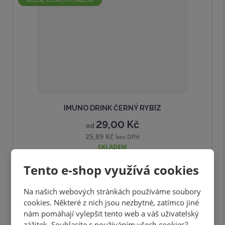
IMUNO DRINK ČERNÝ RYBÍZ
29,00 Kč
od
25,89 Kč
bez DPH
SKLADEM
Tento e-shop využívá cookies
DETAIL
Na našich webových stránkách používáme soubory
cookies. Některé z nich jsou nezbytné, zatímco jiné
nám pomáhají vylepšit tento web a váš uživatelský
zážitek. Souhlasíte s používáním všech cookies?