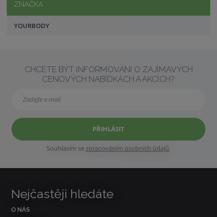
ZNAČKA
YOURBODY
CHCETE BÝT INFORMOVÁNI O ZAJÍMAVÝCH
CENOVÝCH NABÍDKÁCH A AKCÍCH?
PŘIHLÁSIT
Souhlasím se
zpracováním osobních údajů
.
Nejčastěji hledáte
O NÁS