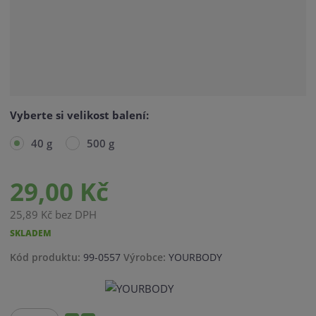
Vyberte si velikost balení:
40 g
500 g
29,00 Kč
25,89 Kč bez DPH
SKLADEM
K
K
Kód produktu:
99-0557
Výrobce:
YOURBODY
ó
ó
d
d
v
d