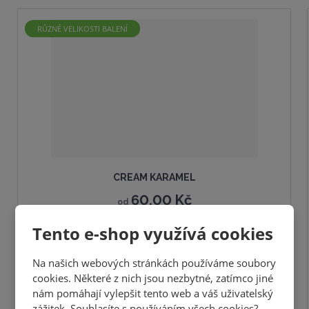
5
RŮZNÉ VELIKOSTI BALENÍ
CREAM KARAMEL
60,00 Kč
od
53,57 Kč
bez DPH
Tento e-shop využívá cookies
SKLADEM
DETAIL
Na našich webových stránkách používáme soubory
cookies. Některé z nich jsou nezbytné, zatímco jiné
nám pomáhají vylepšit tento web a váš uživatelský
zážitek. Souhlasíte s používáním všech cookies?