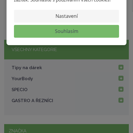
Nastavení
Souhlasím
VŠECHNY KATEGORIE
Tipy na dárek
YourBody
SPECIO
GASTRO A ŘEZNÍCI
ZNAČKA