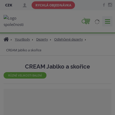
CZK
RYCHLÁ OBJEDNÁVKA
V
y
h
Ú
YourBody
Dezerty
Odlehčené dezerty
l
v
e
CREAM Jablko a skořice
o
d
d
a
n
CREAM Jablko a skořice
t
í
s
RŮZNÉ VELIKOSTI BALENÍ
t
r
a
n
a