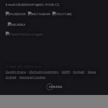
E-mail:
OBJEDNAVKY@IDC-FOOD.CZ
© 2026, IDC - FOOD, s.r.o.
Úvodní strana
|
Obchodní podmínky
|
GDPR
|
Kontakt
|
Mapa
stránek
|
Nastavení cookies