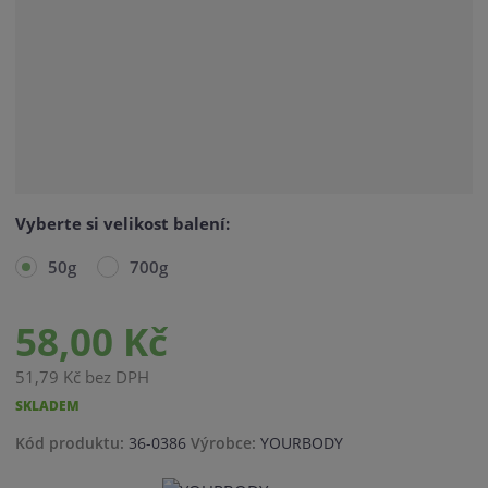
Vyberte si velikost balení:
50g
700g
58,00 Kč
51,79 Kč bez DPH
SKLADEM
K
K
Kód produktu:
36-0386
Výrobce:
YOURBODY
ó
ó
d
d