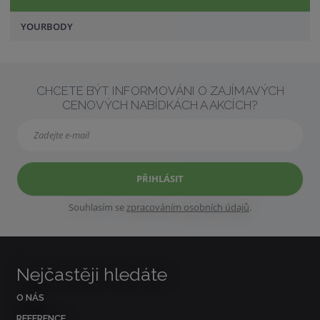
YOURBODY
CHCETE BÝT INFORMOVÁNI O ZAJÍMAVÝCH
CENOVÝCH NABÍDKÁCH A AKCÍCH?
PŘIHLÁSIT
Souhlasím se
zpracováním osobních údajů
.
Nejčastěji hledáte
O NÁS
REFERENCE