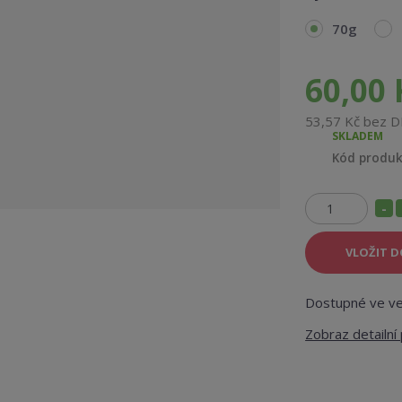
70g
60,00 
53,57 Kč bez 
SKLADEM
Kód produ
S
Z
n
m
VLOŽIT D
í
ě
ž
n
i
i
Dostupné ve ve
t
t
Zobraz detailní
p
m
o
n
č
o
e