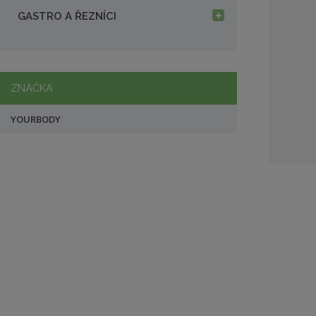
a
GASTRO A ŘEZNÍCI
ZNAČKA
YOURBODY