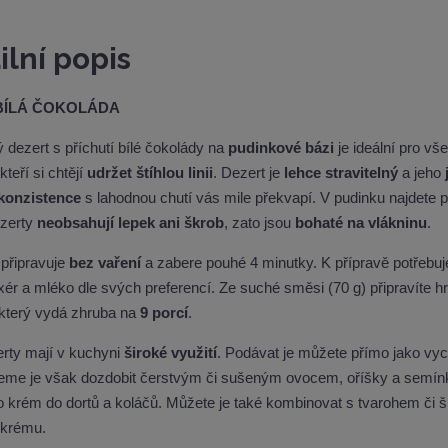
ž
t
s
ilní popis
t
v
BÍLÁ ČOKOLÁDA
í
 dezert s příchutí bílé čokolády na
pudinkové bázi
je ideální pro vš
kteří si chtějí
udržet štíhlou linii
. Dezert je
lehce stravitelný
a jeho
konzistence
s lahodnou chutí vás mile překvapí. V pudinku najdete 
zerty
neobsahují lepek ani škrob
, zato jsou
bohaté na vlákninu
.
 připravuje
bez vaření
a zabere pouhé 4 minutky. K přípravě potřebuj
xér a mléko dle svých preferencí. Ze suché směsi (70 g) připravíte 
 který vydá zhruba na
9 porcí
.
rty mají v kuchyni
široké využití
. Podávat je můžete přímo jako vyc
eme je však dozdobit čerstvým či sušeným ovocem, oříšky a semínky
ko krém do dortů a koláčů. Můžete je také kombinovat s tvarohem či 
 krému.