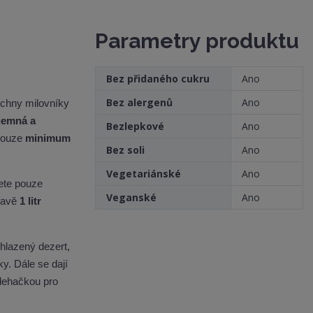
o
8
2
ž
Parametry produktu
s
t
v
Bez přidaného cukru
Ano
í
Bez alergenů
Ano
echny milovníky
jemná a
Bezlepkové
Ano
pouze
minimum
Bez soli
Ano
Vegetariánské
Ano
ete pouze
Veganské
Ano
hravě
1 litr
hlazený dezert,
. Dále se dají
šlehačkou pro