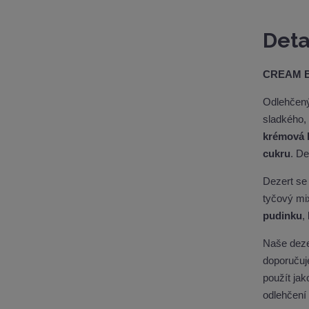
Deta
CREAM 
Odlehčený
sladkého, 
krémová 
cukru
. De
Dezert se
tyčový mi
pudinku
,
Naše deze
doporučuj
použít ja
odlehčení