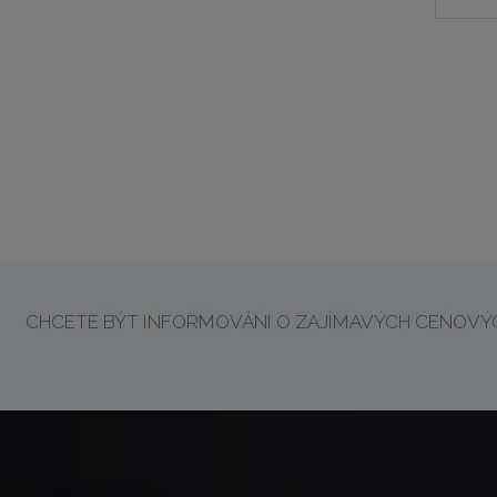
CHCETE BÝT INFORMOVÁNI O ZAJÍMAVÝCH CENOVÝC