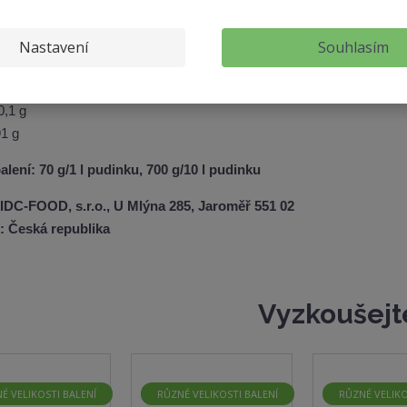
g
sycené 0,1 g
Nastavení
Souhlasím
 0,1 g
ry 0,1 g
0,1 g
91 g
alení: 70 g/1 l pudinku, 700 g/10 l pudinku
IDC-FOOD, s.r.o., U Mlýna 285, Jaroměř 551 02
: Česká republika
Vyzkoušejt
É VELIKOSTI BALENÍ
RŮZNÉ VELIKOSTI BALENÍ
RŮZNÉ VELIKO