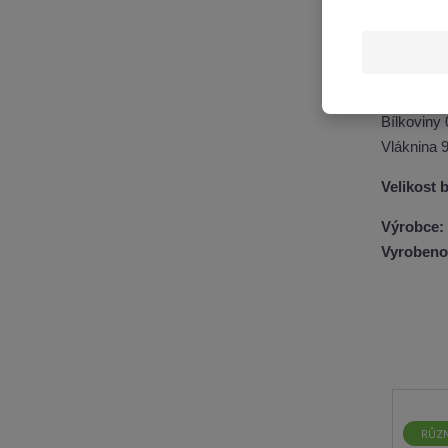
Tuky 0,1 
z toho na
Sacharidy
z toho cuk
Bílkoviny 
Vláknina 
Velikost b
Výrobce: 
Vyrobeno
RŮZN