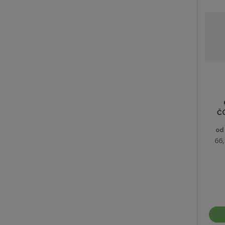
Č
o
66