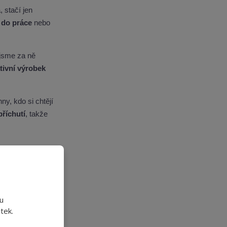
 stačí jen
 do práce
nebo
 jsme za ně
tivní výrobek
ny, kdo si chtějí
příchutí
, takže
idlo ze stévie)
hotový dezert
u
tek.