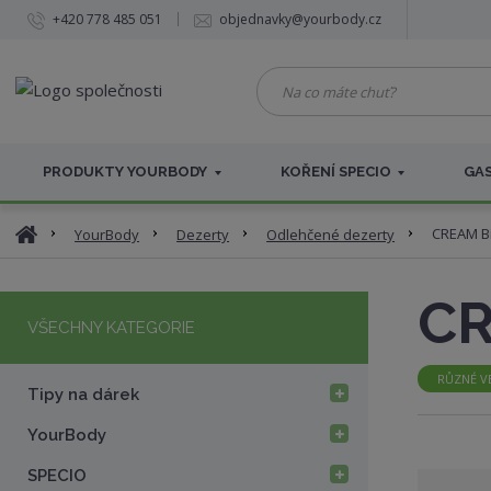
+420 778 485 051
objednavky@yourbody.cz
N
a
c
o
PRODUKTY YOURBODY
KOŘENÍ SPECIO
GAS
m
á
t
Ú
CREAM Bí
YourBody
Dezerty
Odlehčené dezerty
e
v
c
o
h
CR
d
u
VŠECHNY KATEGORIE
n
ť
í
?
s
RŮZNÉ VE
Tipy na dárek
t
r
YourBody
a
n
SPECIO