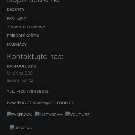
DEZERTY
PROTEINY
ZDRAVÉ POTRAVINY
PŘÍRODNÍ KOŘENÍ
MARINÁDY
Kontaktujte nás:
IDC-FOOD, s.r.o.
U Mlýna 285
Jaroměř 551 02
Tel.:
+420 778 485 051
E-mail:
OBJEDNAVKY@IDC-FOOD.CZ