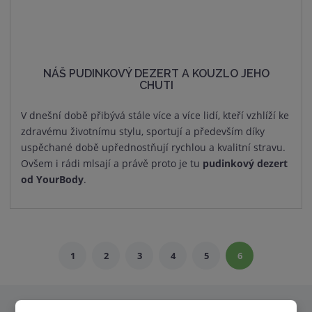
NÁŠ PUDINKOVÝ DEZERT A KOUZLO JEHO
CHUTI
V dnešní době přibývá stále více a více lidí, kteří vzhlíží ke
zdravému životnímu stylu, sportují a především díky
uspěchané době upřednostňují rychlou a kvalitní stravu.
Ovšem i rádi mlsají a právě proto je tu
pudinkový dezert
od YourBody
.
1
2
3
4
5
6