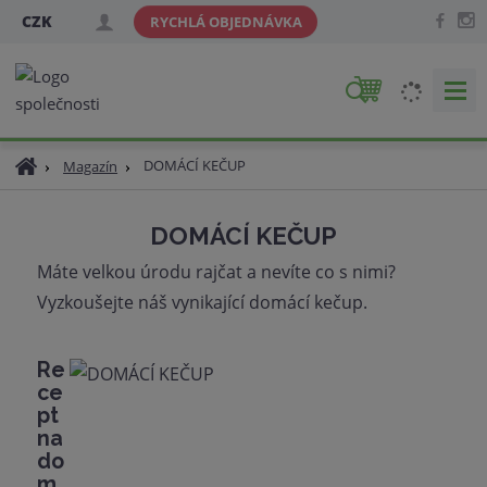
CZK
RYCHLÁ OBJEDNÁVKA
V
y
h
Ú
DOMÁCÍ KEČUP
Magazín
l
v
e
o
d
DOMÁCÍ KEČUP
d
a
n
Máte velkou úrodu rajčat a nevíte co s nimi?
t
í
Vyzkoušejte náš vynikající domácí kečup.
s
t
r
Re
a
ce
n
pt
a
na
do
m