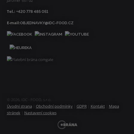
Jaroměř 551 02
Tel.:
+420 778 485 051
E-mail:
OBJEDNAVKY@IDC-FOOD.CZ
© 2026, IDC - FOOD, s.r.o.
Úvodní strana
|
Obchodní podmínky
|
GDPR
|
Kontakt
|
Mapa
stránek
|
Nastavení cookies