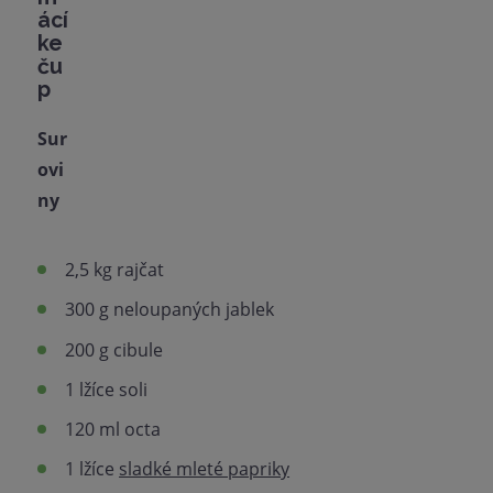
ácí
ke
ču
p
Sur
ovi
ny
2,5 kg rajčat
300 g neloupaných jablek
200 g cibule
1 lžíce soli
120 ml octa
1 lžíce
sladké mleté papriky