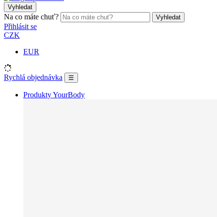
Vyhledat
Na co máte chuť?
Vyhledat
Přihlásit se
CZK
EUR
Rychlá objednávka
☰
Produkty YourBody