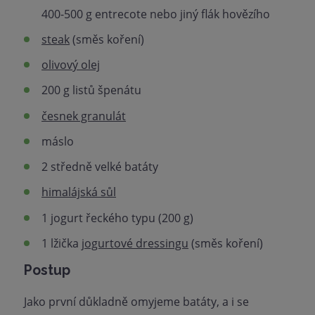
400-500 g entrecote nebo jiný flák hovězího
steak
(směs koření)
olivový olej
200 g listů špenátu
česnek granulát
máslo
2 středně velké batáty
himalájská sůl
1 jogurt řeckého typu (200 g)
1 lžička
jogurtové dressingu
(směs koření)
Postup
Jako první důkladně omyjeme batáty, a i se