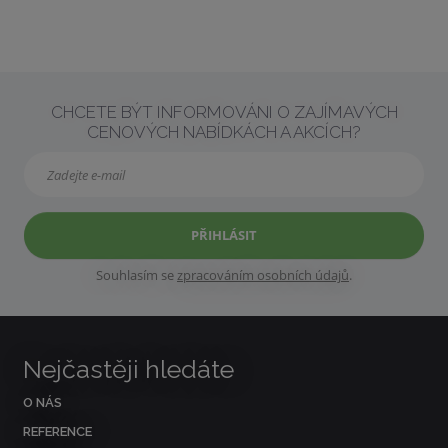
CHCETE BÝT INFORMOVÁNI O ZAJÍMAVÝCH
CENOVÝCH NABÍDKÁCH A AKCÍCH?
PŘIHLÁSIT
Souhlasím se
zpracováním osobních údajů
.
Nejčastěji hledáte
O NÁS
REFERENCE