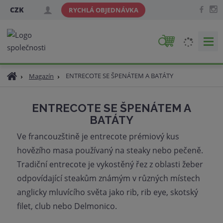
CZK
RYCHLÁ OBJEDNÁVKA
V
y
h
Ú
ENTRECOTE SE ŠPENÁTEM A BATÁTY
Magazín
l
v
e
o
d
ENTRECOTE SE ŠPENÁTEM A
d
a
BATÁTY
n
t
í
Ve francouzštině je entrecote prémiový kus
s
hovězího masa používaný na steaky nebo pečeně.
t
r
Tradiční entrecote je vykostěný řez z oblasti žeber
a
odpovídající steakům známým v různých místech
n
anglicky mluvícího světa jako rib, rib eye, skotský
a
filet, club nebo Delmonico.